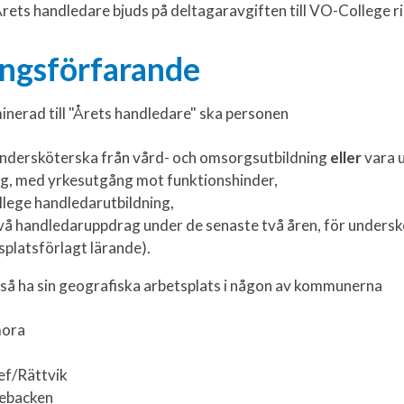
rets handledare bjuds på deltagaravgiften till VO-College r
ngsförfarande
minerad till "Årets handledare" ska personen
undersköterska från vård- och omsorgsutbildning
eller
vara 
ing, med yrkesutgång mot funktionshinder,
lege handledarutbildning,
två handledaruppdrag under de senaste två åren, för unders
splatsförlagt lärande).
å ha sin geografiska arbetsplats i någon av kommunerna
ora
f/Rättvik
ebacken