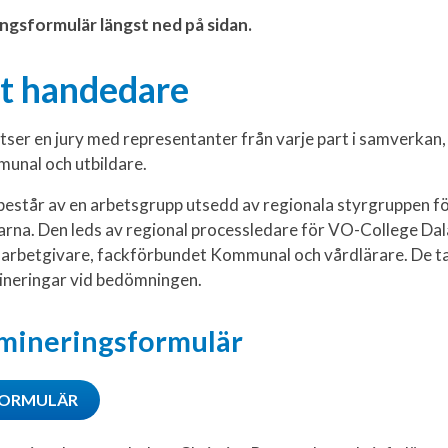
ringsformulär längst ned på sidan.
et handedare
ser en jury med representanter från varje part i samverkan,
unal och utbildare.
 består av en arbetsgrupp utsedd av regionala styrgruppen f
rna. Den leds av regional processledare för VO-College Dal
 arbetgivare, fackförbundet Kommunal och vårdlärare. De ta
ineringar vid bedömningen.
omineringsformulär
FORMULÄR