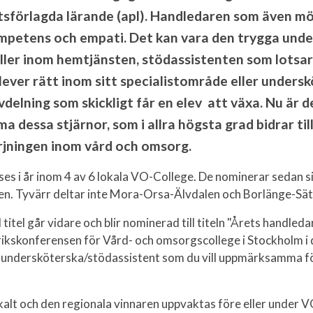
atsförlagda lärande (apl). Handledaren som även mö
mpetens och empati.
Det kan vara den trygga und
eller inom hemtjänsten, stödassistenten som lotsar
ever rätt inom sitt specialistområde eller unders
elning som skickligt får en elev att växa. Nu är d
dessa stjärnor, som i allra högsta grad bidrar til
jningen inom vård och omsorg.
es i år inom 4 av 6 lokala VO-College. De nominerar sedan sin
n. Tyvärr deltar inte Mora-Orsa-Älvdalen och Borlänge-Säter
titel går vidare och blir nominerad till titeln "Årets handleda
a rikskonferensen för Vård- och omsorgscollege i Stockholm 
n undersköterska/stödassistent som du vill uppmärksamma fö
kalt och den regionala vinnaren uppvaktas före eller under 