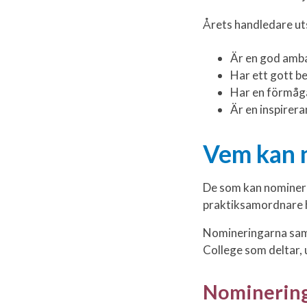
Årets handledare uts
Är en god amba
Har ett gott b
Har en förmåga
Är en inspirer
Vem kan 
De som kan nominera 
praktiksamordnare 
Nomineringarna samla
College som deltar, 
Nominerings