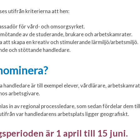
es utifrån kriterierna att hen:
ssadör för vård- och omsorgsyrket.
emötande av de studerande, brukare och arbetskamrater.
 att skapa en kreativ och stimulerande lärmiljö/arbetsmiljö.
ande och stöttande handledare.
nominera?
handledare är till exempel elever, vårdlärare, arbetskamrate
hos arbetsgivare.
s in av regional processledare, som sedan fördelar dem till
utifrån var handledarens arbetsplats ligger geografiskt.
perioden är 1 april till 15 juni.