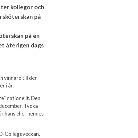
ter kollegor och
ersköterskan på
köterskan på en
et återigen dags
l
 vinnare till den
 i år.
re" nationellt. Den
i december. Tveka
r hans eller hennes
VO-Collegeveckan,