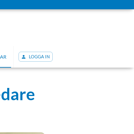
LAR
LOGGA IN
edare