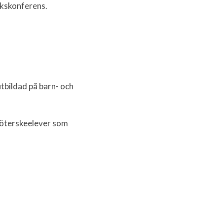
ikskonferens.
utbildad på barn- och
köterskeelever som