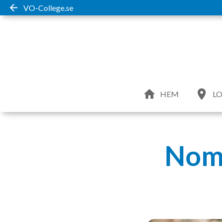
VO-College.se
HEM
LO
Nomi