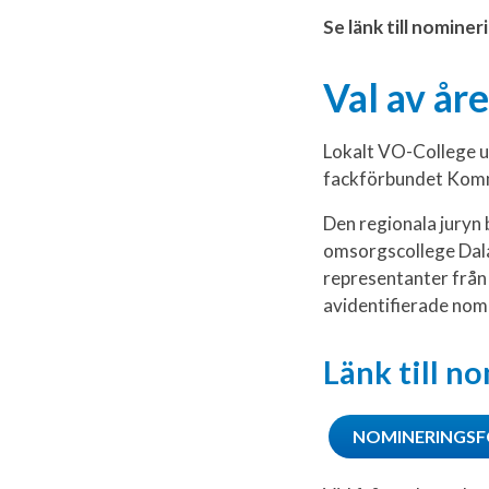
Se länk till nomine
Val av år
Lokalt VO-College ut
fackförbundet Komm
Den regionala juryn
omsorgscollege Dala
representanter från
avidentifierade nom
Länk till n
NOMINERINGS