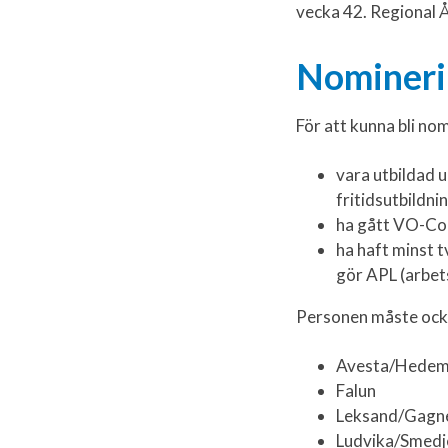
vecka 42. Regional Å
Nomineri
För att kunna bli no
vara utbildad 
fritidsutbildn
ha gått VO-Col
ha haft minst 
gör APL (arbet
Personen måste ocks
Avesta/Hedem
Falun
Leksand/Gagne
Ludvika/Smedj