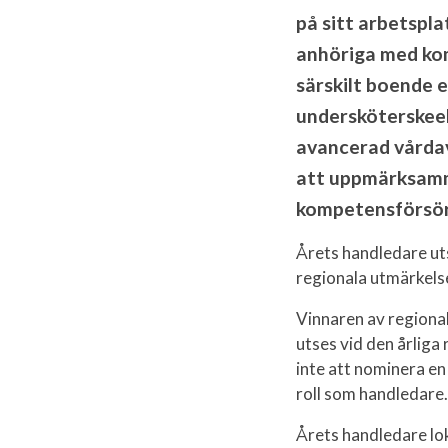
på sitt arbetspl
anhöriga med ko
särskilt boende 
undersköterskeel
avancerad vårdavd
att uppmärksamma 
kompetensförsör
Årets handledare uts
regionala utmärkelse
Vinnaren av regional 
utses vid den årlig
inte att nominera e
roll som handledare.
Årets handledare lo