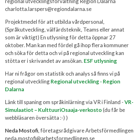
regional utvecklingsförvaltning Region Dalarna
charlotta.larspers@regiondalarna.se
Projektmedel för att utbilda vårdpersonal,
(Språkutveckling, välfärdsteknik, Teams eller annat
som är viktigt) En utlysning för detta öppnar 27
oktober. Man kan med fördel gå ihop flera kommuner
och söka för detta och vi på regional utveckling kan
stötta er i skrivandet av ansökan.
ESF utlysning
Har ni frågor om statistik och analys så finns vi på
regional utveckling
Regional utveckling - Region
Dalarna
Länk till spaning om språkinlärning via VR i Finland -
VR-
Simulaatiot – KulttuuriOsaaja-verkosto
(du får be
webbläsaren översätta :-) )
Neda Mostofi
, företagsrådgivare Arbetsförmedlingen
neda.mostofi@arbetsformedlingen.se