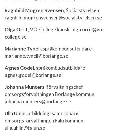
Ragnhild Mogren Svensén
, Socialstyrelsen
ragnhild.mogrensvensen@socialstyrelsen.se
Olga Orrit
, VO-College kansli, olga.orrit@vo-
college.se
Marianne Tynell
, språkombudsutbildare
marianne.tynell@borlange.se
Agnes Godel
, språkombudsutbildare
agnes.godel@borlange.se
Johanna Munters
, förvaltningschef
omsorgsförvaltningen Borlänge kommun,
johanna.munters@borlange.se
Ulla Uhlin
, utbildningssamordnare
omsorgsförvaltningen Falu kommun,
ulla.uhlin@falun.se