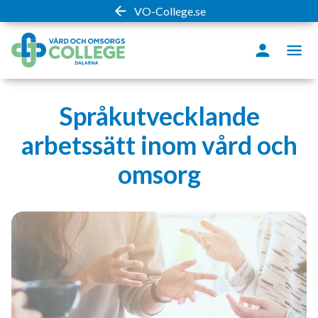
VO-College.se
Språkutvecklande
arbetssätt inom vård och
omsorg